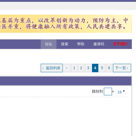
论坛
搜索
帮助
邀请码
关于我们
返回列表
1
2
3
4
5
6
下一页
跳转到
»
#
16