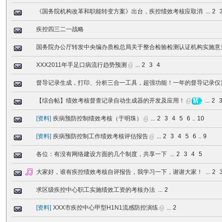
《国务院机构改革和职能转变方案》出台，疾控绩效考核应取消
...
2
疾控四三二一战略
国务院办公厅转发中央编办质检总局关于整合检验检测认证机构实施意
XXX2011年手足口病流行趋势预测
...
2
3
4
督导记录生成，打印、分析三合一工具，超强功能！一年的督导记录仅
【综合帖】绩效考核督查记录自动生成器的开发及应用！
...
2
[
资料
]
疾病预防控制绩效考核（于明珠）
...
2
3
4
5
6
..
10
[
资料
]
疾病预防控制工作绩效考核评估报告
...
2
3
4
5
6
..
9
各位：有没有网络建设方面的几个制度，共享一下
...
2
3
4
5
大家好，谁有疾控绩效考核自评报告，我学习一下，谢谢大家！
...
2
求区级疾控中心职工实施绩效工资的考核办法
...
2
[
资料
]
XXX市疾控中心甲型H1N1流感防控演练
...
2