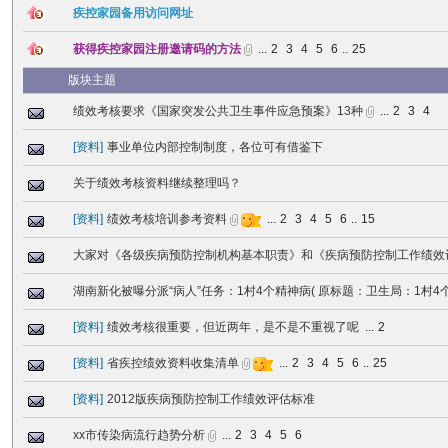
疾控家园备用访问网址
获得疾控家园注册邀请码的方法
...
2
3
4
5
6
..
25
版块主题
绩效考核要求《国家突发公共卫生事件应急预案》13种
...
2
3
4
[
资料
]
事业单位内部控制制度，各位可有借鉴下
关于绩效考核资料继续整理吗？
[
资料
]
绩效考核培训参考资料
...
2
3
4
5
6
..
15
大家对《各级疾病预防控制机构基本职责》和《疾病预防控制工作绩效
湖南新化被曝分派“病人”任务：1村4个精神病( 原标题：卫生局：1村4个
[
资料
]
绩效考核很重要，但近两年，是不是不重视了呢
...
2
[
资料
]
省疾控绩效资料收集清单
...
2
3
4
5
6
..
25
[
资料
]
2012版疾病预防控制工作绩效评估标准
xx市传染病流行趋势分析
...
2
3
4
5
6