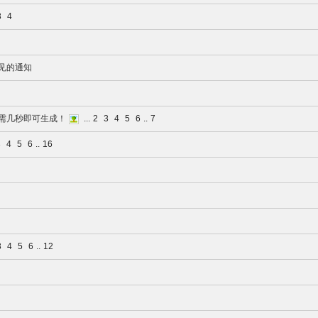
3
4
见的通知
需几秒即可生成！
...
2
3
4
5
6
..
7
3
4
5
6
..
16
3
4
5
6
..
12