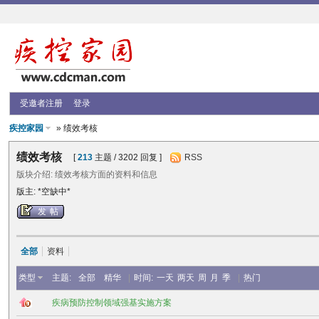
受邀者注册
登录
疾控家园
» 绩效考核
绩效考核
[
213
主题 / 3202 回复 ]
RSS
版块介绍: 绩效考核方面的资料和信息
版主: *空缺中*
发帖
全部
资料
类型
主题:
全部
精华
|
时间:
一天
两天
周
月
季
|
热门
疾病预防控制领域强基实施方案