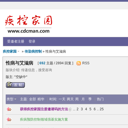
受邀者注册
登录
疾控家园
»
传染病控制
» 性病与艾滋病
性病与艾滋病
[
692
主题 / 2894 回复 ]
RSS
版块介绍: 传递信息，接受咨询
版主: *空缺中*
发帖
类型
主题:
全部
精华
|
时间:
一天
两天
周
月
季
|
热门
获得疾控家园注册邀请码的方法
...
2
3
4
5
6
..
25
疾病预防控制领域强基实施方案